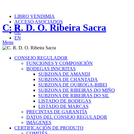
Teléfono: (+34) 982 410 968
info@ribeirasacra.org
LIBRO VENDIMIA
ACCESO ASOCIADOS
C. R. D. O. Ribeira Sacra
ES
GL
EN
Menu
CONSEJO REGULADOR
FUNCIONES Y COMPOSICIÓN
BODEGAS INSCRITAS
SUBZONA DE AMANDI
SUBZONA DE CHANTADA
SUBZONA DE QUIROGA-BIBEI
SUBZONA DE RIBEIRAS DO MIÑO
SUBZONA DE RIBEIRAS DO SIL
LISTADO DE BODEGAS
LISTADO DE MARCAS
PRECINTAS DE GARANTÍA
DATOS DEL CONSEJO REGULADOR
IMÁGENES
CERTIFICACIÓN DE PRODUTO
COMITÉS