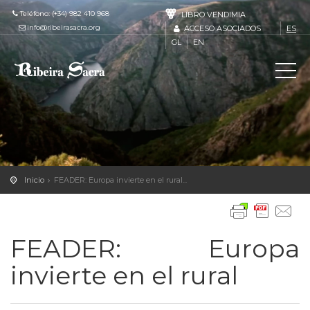
Teléfono: (+34) 982 410 968
LIBRO VENDIMIA
info@ribeirasacra.org
ACCESO ASOCIADOS
ES
GL
EN
Inicio
FEADER: Europa invierte en el rural...
FEADER: Europa
invierte en el rural