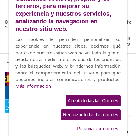
terceros, para mejorar su
experiencia y nuestros servicios,
analizando la navegación en
© Consello Regulador da Denominación de Orixe Ribeira
Sacra
nuestro sitio web.
Aviso legal
·
Política de cookies
·
Responsabilidad Social
Las cookies le permiten personalizar su
Coroporativa
·
By Abertal
experiencia en nuestros sitios, decirnos qué
partes de nuestros sitios web ha visitado la gente,
ayudarnos a medir la efectividad de los anuncios
Proyecto financiado por:
y las búsquedas web, y brindarnos informaciún
sobre el comportamiento del usuario para que
podamos mejorar comunicaciones y productos.
Más información
Acepto todas las Cookies
Rechazar todas las cookies
Prioridade 3 Medida 3.2
Personalizar cookies