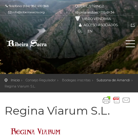
Teléfono: (+34) 982 410 968
QUERY_STRING2 =
info@ribeirasacra.org
idioma=es&sec=11&id=34
LIBRO VENDIMIA
ACCESO ASOCIADOS
ES
GL
EN
Inicio
Consejo Regulador
Bodegas inscritas
Subzona de Amandi
Regina Viarum S.L.
Regina Viarum S.L.