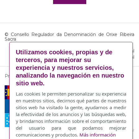
© Consello Regulador da Denominación de Orixe Ribeira
Sacra
Aviso legal
·
Política de cookies
·
Responsabilidad Social
Utilizamos cookies, propias y de
Coroporativa
·
By Abertal
terceros, para mejorar su
experiencia y nuestros servicios,
analizando la navegación en nuestro
Proyecto financiado por:
sitio web.
Las cookies le permiten personalizar su experiencia
en nuestros sitios, decirnos qué partes de nuestros
sitios web ha visitado la gente, ayudarnos a medir
la efectividad de los anuncios y las búsquedas web,
y brindarnos informaciún sobre el comportamiento
del usuario para que podamos mejorar
Prioridade 3 Medida 3.2
comunicaciones y productos.
Más información