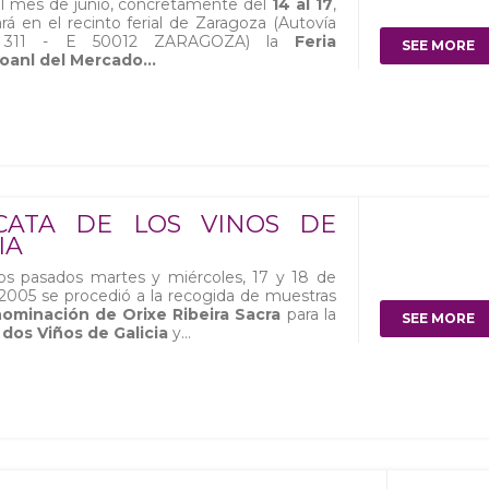
l mes de junio, concretamente del
14 al 17
,
ará en el recinto ferial de Zaragoza (Autovía
 311 - E 50012 ZARAGOZA) la
Feria
SEE MORE
oanl del Mercado...
 CATA DE LOS VINOS DE
IA
os pasados martes y miércoles, 17 y 18 de
005 se procedió a la recogida de muestras
minación de Orixe Ribeira Sacra
para la
SEE MORE
 dos Viños de Galicia
y...