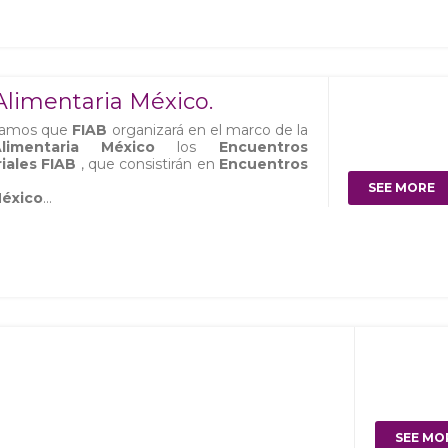
Alimentaria México.
mamos que
FIAB
organizará en el marco de la
Alimentaria México
los
Encuentros
iales FIAB
, que consistirán en
Encuentros
SEE MORE
éxico
...
SEE MO