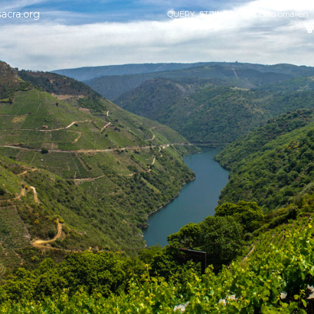
sacra.org
QUERY_STRING2 = sec=18&idioma=en