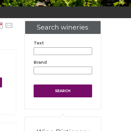
Search wineries
Text
Brand