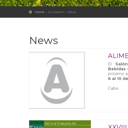
Home
At present
News
News
ALIME
El
Salón
Bebidas
q
próximo 
6 al 10 
Cabe...
XXVI