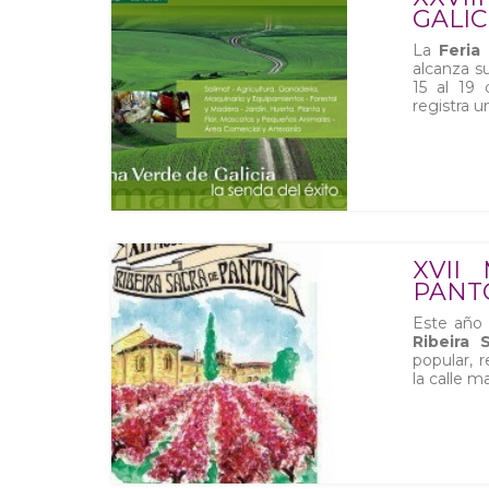
GALIC
La
Feria
alcanza s
15 al 19 
registra u
XVII
PANT
Este año
Ribeira 
popular, 
la calle m