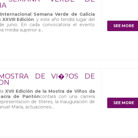
IA
 Internacional Semana Verde de Galicia
u
XXVIII Edición
. y este año tendrá lugar del
de junio. En cada convocatoria el evento
SEE MORE
na media superior a...
 MOSTRA DE VI�?OS DE
ON
 la
XVII Edición de la Mostra de Viños da
Sacra de Pantón
contará con una carrera
representacion de títeres, la inauguración de
SEE MORE
anuel María, actuaciones...