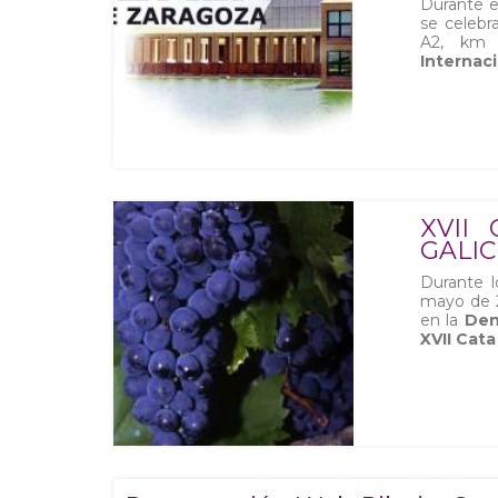
Durante e
se celebr
A2, km
Internaci
XVII
GALIC
Durante l
mayo de 2
en la
Deno
XVII Cata