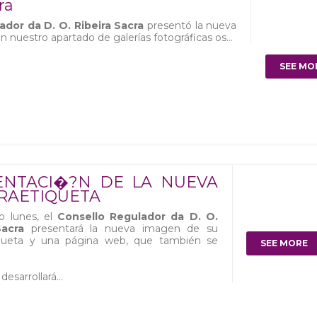
ra
ador da D. O. Ribeira Sacra
presentó la nueva
nuestro apartado de galerías fotográficas os...
SEE MO
ENTACI�?N DE LA NUEVA
RAETIQUETA
o lunes, el
Consello Regulador da D. O.
Sacra
presentará la nueva imagen de su
iqueta y una página web, que también se
SEE MORE
desarrollará...