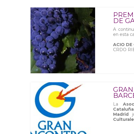
PREM
DE GA
A contin
en esta ca
ACIO DE
CRDO RI
GRA
BARC
La
Asoci
Cataluña
Madrid
j
Culturale