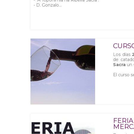
- "A Toponimia na Ribeira Sacra".
- D. Gonzalo...
CURSO
Los días
de catad
Sacra
un
El curso s
FERI
MERC