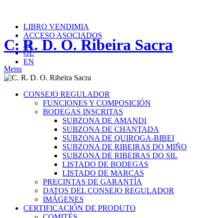
Teléfono: (+34) 982 410 968
info@ribeirasacra.org
LIBRO VENDIMIA
ACCESO ASOCIADOS
C. R. D. O. Ribeira Sacra
ES
GL
EN
Menu
CONSEJO REGULADOR
FUNCIONES Y COMPOSICIÓN
BODEGAS INSCRITAS
SUBZONA DE AMANDI
SUBZONA DE CHANTADA
SUBZONA DE QUIROGA-BIBEI
SUBZONA DE RIBEIRAS DO MIÑO
SUBZONA DE RIBEIRAS DO SIL
LISTADO DE BODEGAS
LISTADO DE MARCAS
PRECINTAS DE GARANTÍA
DATOS DEL CONSEJO REGULADOR
IMÁGENES
CERTIFICACIÓN DE PRODUTO
COMITÉS