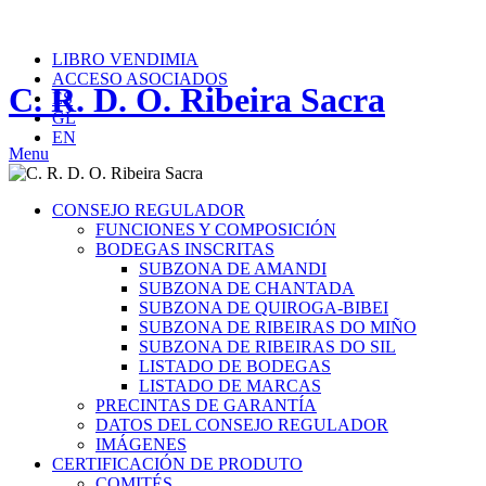
Teléfono: (+34) 982 410 968
info@ribeirasacra.org
LIBRO VENDIMIA
ACCESO ASOCIADOS
C. R. D. O. Ribeira Sacra
ES
GL
EN
Menu
CONSEJO REGULADOR
FUNCIONES Y COMPOSICIÓN
BODEGAS INSCRITAS
SUBZONA DE AMANDI
SUBZONA DE CHANTADA
SUBZONA DE QUIROGA-BIBEI
SUBZONA DE RIBEIRAS DO MIÑO
SUBZONA DE RIBEIRAS DO SIL
LISTADO DE BODEGAS
LISTADO DE MARCAS
PRECINTAS DE GARANTÍA
DATOS DEL CONSEJO REGULADOR
IMÁGENES
CERTIFICACIÓN DE PRODUTO
COMITÉS