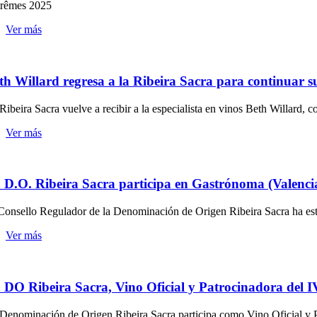
trêmes 2025
Ver más
th Willard regresa a la Ribeira Sacra para continuar su
Ribeira Sacra vuelve a recibir a la especialista en vinos Beth Willard, c
Ver más
 D.O. Ribeira Sacra participa en Gastrónoma (Valencia
Consello Regulador de la Denominación de Origen Ribeira Sacra ha estad
Ver más
 DO Ribeira Sacra, Vino Oficial y Patrocinadora del 
Denominación de Origen Ribeira Sacra participa como Vino Oficial y P