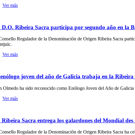
Ver más
 D.O. Ribeira Sacra participa por segundo año en la 
Consello Regulador de la Denominación de Origen Ribeira Sacra partici
tjuïc.
Ver más
 enólogo joven del año de Galicia trabaja en la Ribeira
n Olmedo ha sido reconocido como Enólogo Joven del Año de Galicia e
Ver más
 Ribeira Sacra entrega los galardones del Mondial des
Consello Regulador de la Denominación de Origen Ribeira Sacra ha cele