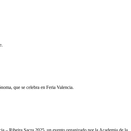
e.
ónoma, que se celebra en Feria Valencia.
ia – Ribeira Sacra 2025, un evento organizado por la Academia de la