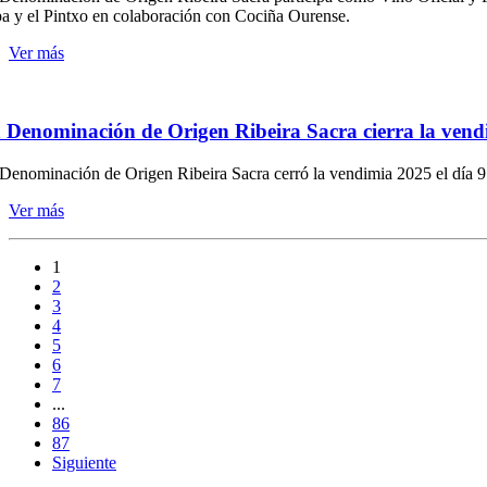
a y el Pintxo en colaboración con Cociña Ourense.
Ver más
 Denominación de Origen Ribeira Sacra cierra la vendi
Denominación de Origen Ribeira Sacra cerró la vendimia 2025 el día 9 
Ver más
1
2
3
4
5
6
7
...
86
87
Siguiente