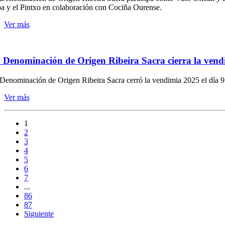
a y el Pintxo en colaboración con Cociña Ourense.
Ver más
 Denominación de Origen Ribeira Sacra cierra la vendi
Denominación de Origen Ribeira Sacra cerró la vendimia 2025 el día 9 
Ver más
1
2
3
4
5
6
7
...
86
87
Siguiente