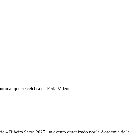
e.
ónoma, que se celebra en Feria Valencia.
ia – Ribeira Sacra 2025, un evento organizado por la Academia de la