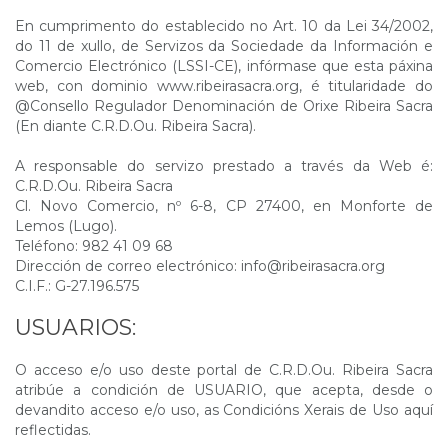
En cumprimento do establecido no Art. 10 da Lei 34/2002,
do 11 de xullo, de Servizos da Sociedade da Información e
Comercio Electrónico (LSSI-CE), infórmase que esta páxina
web, con dominio www.ribeirasacra.org, é titularidade do
@Consello Regulador Denominación de Orixe Ribeira Sacra
(En diante C.R.D.Ou. Ribeira Sacra).
A responsable do servizo prestado a través da Web é:
C.R.D.Ou. Ribeira Sacra
Cl. Novo Comercio, nº 6-8, CP 27400, en Monforte de
Lemos (Lugo).
Teléfono: 982 41 09 68
Dirección de correo electrónico: info@ribeirasacra.org
C.I.F.: G-27.196.575
USUARIOS:
O acceso e/o uso deste portal de C.R.D.Ou. Ribeira Sacra
atribúe a condición de USUARIO, que acepta, desde o
devandito acceso e/o uso, as Condicións Xerais de Uso aquí
reflectidas.