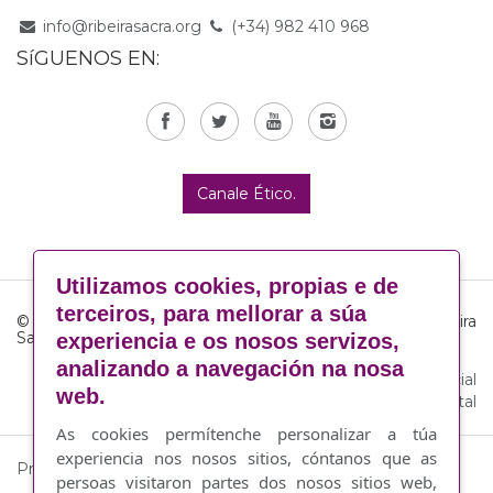
info@ribeirasacra.org
(+34) 982 410 968
SíGUENOS EN:
Canale Ético.
Utilizamos cookies, propias e de
terceiros, para mellorar a súa
© Consello Regulador da Denominación de Orixe Ribeira
Sacra
experiencia e os nosos servizos,
analizando a navegación na nosa
Aviso legal
·
Política de cookies
·
Responsabilidade Social
web.
Corporativa
·
By Abertal
As cookies permítenche personalizar a túa
experiencia nos nosos sitios, cóntanos que as
Proxecto financiado por:
persoas visitaron partes dos nosos sitios web,