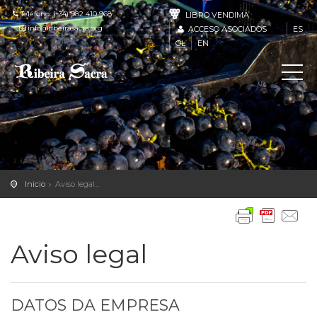
Teléfono: (+34) 982 410 968
LIBRO VENDIMA
info@ribeirasacra.org
ACCESO ASOCIADOS
ES
GL
EN
Inicio
Aviso legal...
Aviso legal
DATOS DA EMPRESA