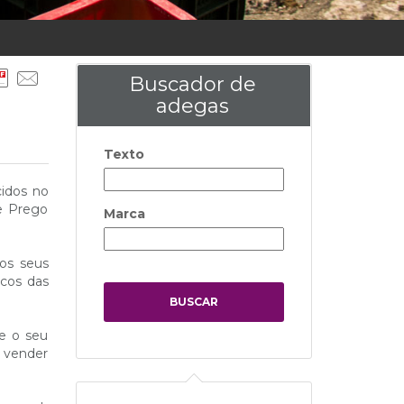
Buscador de
adegas
Texto
cidos no
te Prego
Marca
 os seus
icos das
ue o seu
a vender