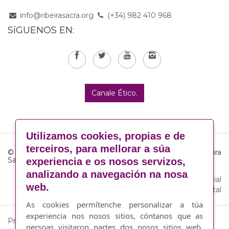
info@ribeirasacra.org
(+34) 982 410 968
SíGUENOS EN:
Canale Ético.
Utilizamos cookies, propias e de
terceiros, para mellorar a súa
© Consello Regulador da Denominación de Orixe Ribeira
Sacra
experiencia e os nosos servizos,
analizando a navegación na nosa
Aviso legal
·
Política de cookies
·
Responsabilidade Social
web.
Corporativa
·
By Abertal
As cookies permítenche personalizar a túa
experiencia nos nosos sitios, cóntanos que as
Proxecto financiado por:
persoas visitaron partes dos nosos sitios web,