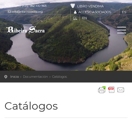
Teléfono: (+34) 982 410 968
LIBRO VENDIMA
info@ribeirasacra.org
ACCESO ASOCIADOS
ES
GL
EN
Inicio
Documentación
Catálogos
Catálogos