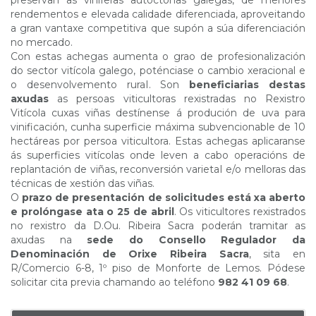
preservan as viníferas autóctonas galegas, de menores
rendementos e elevada calidade diferenciada, aproveitando
a gran vantaxe competitiva que supón a súa diferenciación
no mercado.
Con estas achegas aumenta o grao de profesionalización
do sector vitícola galego, poténciase o cambio xeracional e
o desenvolvemento ruraI. Son
beneficiarias destas
axudas
as persoas viticultoras rexistradas no Rexistro
Vitícola cuxas viñas destínense á produción de uva para
vinificación, cunha superficie máxima subvencionable de 10
hectáreas por persoa viticultora. Estas achegas aplicaranse
ás superficies vitícolas onde leven a cabo operacións de
replantación de viñas, reconversión varietaI e/o melloras das
técnicas de xestión das viñas.
O
prazo de presentación de solicitudes está xa aberto
e prolóngase ata o 25 de abril
. Os viticultores rexistrados
no rexistro da D.Ou. Ribeira Sacra poderán tramitar as
axudas na
sede do Consello Regulador da
Denominación de Orixe Ribeira Sacra
, sita en
R/Comercio 6-8, 1º piso de Monforte de Lemos. Pódese
solicitar cita previa chamando ao teléfono
982 41 09 68
.