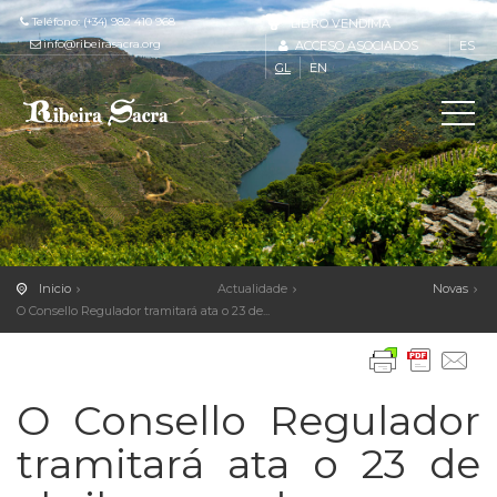
Teléfono: (+34) 982 410 968
LIBRO VENDIMA
info@ribeirasacra.org
ACCESO ASOCIADOS
ES
GL
EN
Inicio
Actualidade
Novas
O Consello Regulador tramitará ata o 23 de...
O Consello Regulador
tramitará ata o 23 de