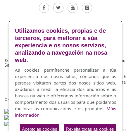
Canale Ético.
Utilizamos cookies, propias e de
terceiros, para mellorar a súa
experiencia e os nosos servizos,
analizando a navegación na nosa
web.
© Consello Regulador da Denominación de Orixe Ribeira
Sacra
As cookies permítenche personalizar a túa
experiencia nos nosos sitios, cóntanos que as
Aviso legal
·
Política de cookies
·
Responsabilidade Social
Corporativa
·
By Abertal
persoas visitaron partes dos nosos sitios web,
axúdanos a medir a eficacia dos anuncios e as
buscas na web e ofrécennos información sobre o
Proxecto financiado por:
comportamento dos usuarios para que poidamos
mellorar as comunicacións e os produtos.
Máis
información
Acepto as cookies
Rexeita todas as cookies
Prioridade 3 Medida 3.2